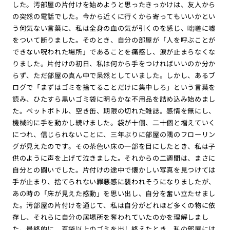
した。汚部屋の片付けを始めようと思ったきっかけは、友人から
の突然の電話でした。今から近くに行くから寄ってもいいかとい
う何気ない言葉に、私は全身の血の気が引くのを感じ、咄嗟に嘘
をついて断りました。そのとき、自分の部屋が「人を呼ぶことが
できない呪われた場所」であることを痛感し、涙が止まらなくな
りました。片付けの初日、私は何から手をつければいいのか分か
らず、ただ部屋の真ん中で呆然としていました。しかし、あるブ
ログで「まずはゴミを捨てることだけに集中しろ」という言葉を
読み、ひたすら黒いゴミ袋に明らかな不用品を詰め込み始めまし
た。ペットボトル、空き缶、期限の切れた雑誌。感情を無にし、
機械的に手を動かし続けました。袋が十個、二十個と増えていく
につれ、信じられないことに、三年ぶりに部屋の隅のフローリン
グが見えたのです。その茶色い床の一部を目にしたとき、私は子
供のように声を上げて泣きました。それからの二週間は、まさに
自分との闘いでした。片付けの途中で懐かしい写真を見つけては
手が止まり、捨てられない罪悪感に襲われそうになりましたが、
あの時の「床が見えた感動」を思い出し、自分を奮い立たせまし
た。汚部屋の片付けを通じて、私は自分がどれほど多くの物に依
存し、それらに自分の居場所を奪われていたのかを理解しまし
た。最終的に、百袋以上のゴミを出し終えたとき、私の部屋には