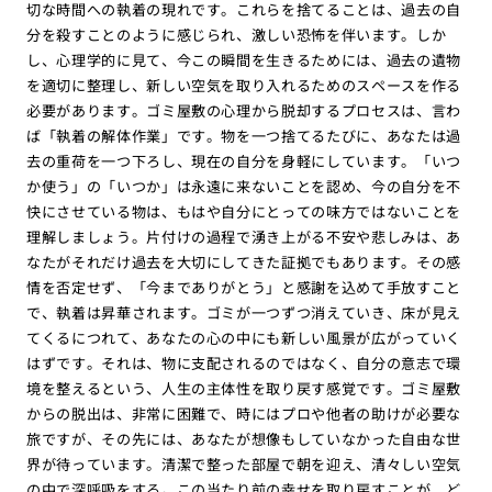
切な時間への執着の現れです。これらを捨てることは、過去の自
分を殺すことのように感じられ、激しい恐怖を伴います。しか
し、心理学的に見て、今この瞬間を生きるためには、過去の遺物
を適切に整理し、新しい空気を取り入れるためのスペースを作る
必要があります。ゴミ屋敷の心理から脱却するプロセスは、言わ
ば「執着の解体作業」です。物を一つ捨てるたびに、あなたは過
去の重荷を一つ下ろし、現在の自分を身軽にしています。「いつ
か使う」の「いつか」は永遠に来ないことを認め、今の自分を不
快にさせている物は、もはや自分にとっての味方ではないことを
理解しましょう。片付けの過程で湧き上がる不安や悲しみは、あ
なたがそれだけ過去を大切にしてきた証拠でもあります。その感
情を否定せず、「今までありがとう」と感謝を込めて手放すこと
で、執着は昇華されます。ゴミが一つずつ消えていき、床が見え
てくるにつれて、あなたの心の中にも新しい風景が広がっていく
はずです。それは、物に支配されるのではなく、自分の意志で環
境を整えるという、人生の主体性を取り戻す感覚です。ゴミ屋敷
からの脱出は、非常に困難で、時にはプロや他者の助けが必要な
旅ですが、その先には、あなたが想像もしていなかった自由な世
界が待っています。清潔で整った部屋で朝を迎え、清々しい空気
の中で深呼吸をする。この当たり前の幸せを取り戻すことが、ど