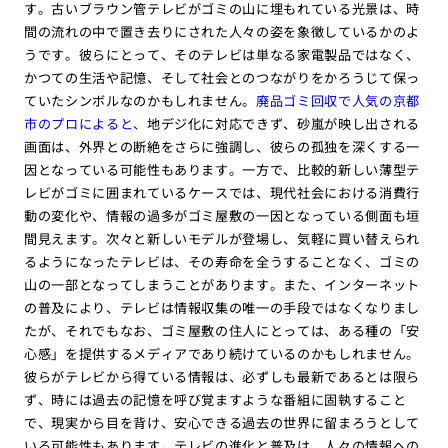
す。古いブラウン管テレビがゴミの山に埋もれている光景は、時
間の流れの中で置き去りにされた人々の姿を象徴しているかのよ
うです。彼らにとって、そのテレビは単なる家電製品ではなく、
かつての生活や記憶、そして社会とのつながりをかろうじて保っ
ていたシンボルなのかもしれません。
廃品ゴミ回収で人気の京都
市のプロによると、
地デジ化に対応できず、砂嵐が映し出される
画面は、外界との断絶をさらに強調し、彼らの孤独を深くする一
因となっている可能性もあります。一方で、比較的新しい薄型テ
レビがゴミに囲まれているケースでは、現代社会における消費行
動の変化や、情報の過多がゴミ屋敷の一因となっている側面も垣
間見えます。次々と新しいモデルが登場し、気軽に買い替えられ
るようになったテレビは、その寿命を全うすることなく、ゴミの
山の一部となってしまうことがあります。また、インターネット
の普及により、テレビは情報収集の唯一の手段ではなくなりまし
たが、それでもなお、ゴミ屋敷の住人にとっては、ある種の「安
心感」を提供するメディアであり続けているのかもしれません。
彼らがテレビから得ている情報は、必ずしも最新であるとは限ら
ず、時には過去の記憶を呼び覚ますような番組に固執すること
で、現実から目を背け、安心できる過去の世界に留まろうとして
いる可能性もあります。テレビの進化と普及は、人々の情報への