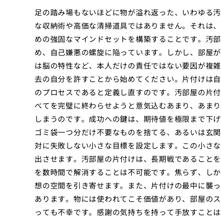
足の踏み場もないほどに物が溢れ返った、いわゆる汚
な収納術や高価な清掃道具ではありません。それは、
めの強固なマインドセットを構築することです。汚部
め、自己嫌悪の螺旋に陥っています。しかし、部屋が
は脳の特性など、本人だけの責任ではない要因が複雑
去の自分を許すことから始めてください。片付けは自
のプロセスであると定義し直すのです。汚部屋の片付
べてを完璧に終わらせようと意気込むあまり、あまり
しまうのです。成功への鍵は、期待値を極限まで下げ
ゴミ袋一つ分だけ不要なものを捨てる、あるいは玄関
対に失敗しない小さな目標を設定します。この小さな
出させます。汚部屋の片付けは、長期戦であることを
を数時間で解消することは不可能です。焦らず、しか
想の空間を引き寄せます。また、片付けの最中に襲っ
あります。物には使われてこそ価値があり、部屋のス
っても不幸です。感謝の気持ちを持って手放すことは