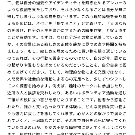
て、物は自分の過去やアイデンティティを繋ぎ止めるアンカーの
ような役割を果たしており、それらがなくなることは自分が無に
帰してしまうような感覚を抱かせます。この心理的障壁を乗り越
えるためには、片付けを「捨てること」と定義せず、「大切なも
のを選び、自分の人生を豊かにするための編集作業」と捉え直す
ことが有効です。まずは、なぜ自分がその物に執着しているの
か、その背景にある寂しさの正体を静かに見つめ直す時間を持ち
ましょう。もし、寂しさを埋めるために買い物を繰り返している
のであれば、その行動を否定するのではなく、自分が今、誰かと
の繋がりや温もりを求めているのだということを、自分自身で認
めてあげてください。そして、物理的な物による充足ではなく、
人間関係や社会的な活動による心の充足へと、少しずつシフトし
ていく練習を始めます。例えば、趣味のサークルに参加したり、
近所の人と挨拶を交わしたり、あるいはボランティア活動を通じ
て誰かの役に立つ喜びを感じたりすることです。他者から感謝さ
れたり、誰かと笑い合ったりする体験は、どんな高価な買い物よ
りも強力に寂しさを癒してくれます。心が人との繋がりで満たさ
れていくと、不思議なことに、それまで自分を必死に守ってくれ
ていたゴミの山が、ただの不便な障害物に見えてくるようになり
ます。片付けに際しては、一度にすべてを行おうとせず、小さな