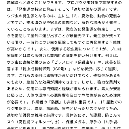
題解決へと導くことができます。 プロがウジ虫対策で重視するの
は、「発生源の特定と除去」そして「適切な薬剤の選定」です。
ウジ虫の発生源となるのは、主に生ゴミ、腐敗物、動物の死骸な
どですが、排水溝の奥や家具の隙間など、意外な場所から発生し
ていることもあります。まずは、徹底的に発生源を特定し、これ
らを密閉して屋外に運び出すことが最優先です。発生源が残って
いる限り、一時的にウジ虫を駆除してもすぐに再発生する可能性
が高いからです。 次に、使用する殺虫剤についてですが、プロは
家庭用とは異なる強力な業務用の薬剤を使い分けます。例えば、
ウジ虫に直接効果のある「ピレスロイド系殺虫剤」や、成長を阻
害する「昆虫成長制御剤（IGR剤）」などを状況に応じて選択し
ます。これらの薬剤は即効性が高いだけでなく、残効性があるも
のもあり、継続的な効果が期待できます。しかし、強力な薬剤で
あるため、使用には専門知識と経験が求められます。素人が安易
に扱うと、人体や環境への悪影響を及ぼす危険性があるため注意
が必要です。 作業者の「防護」も非常に重要です。ゴミ屋敷での
ウジ虫駆除は、異臭、病原菌、害虫といったリスクが伴うため、
適切な防護具の着用は必須です。具体的には、防護服、防じんマ
スク（高性能フィルター付き）、保護メガネ、厚手のゴム手袋、
長靴などを着用し、肌の露出を避けます。作業後は、使用した防