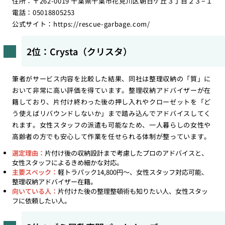
住所：〒262-0019 千葉県千葉市花見川区朝日ケ丘３丁目２３−１
電話：05018805253
公式サイト：
https://rescue-garbage.com/
2位：Crysta（クリスタ）
筆者がサービス内容を比較した結果、同社は整理収納の「質」に
おいて非常に高い評価を得ています。整理収納アドバイザーが在
籍しており、片付け終わった後の押し入れやクローゼットを「ど
う使えばリバウンドしないか」まで踏み込んでアドバイスしてく
れます。女性スタッフの派遣も可能なため、一人暮らしの女性や
高齢者の方でも安心して作業を任せられる体制が整っています。
選定理由：
片付け後の収納設計まで考慮したプロのアドバイスと、
女性スタッフによるきめ細かな対応。
主要スペック：
軽トラパック14,800円〜、女性スタッフ対応可能、
整理収納アドバイザー在籍。
向いている人：
片付けた後の整理整頓術も知りたい人、女性スタッ
フに依頼したい人。