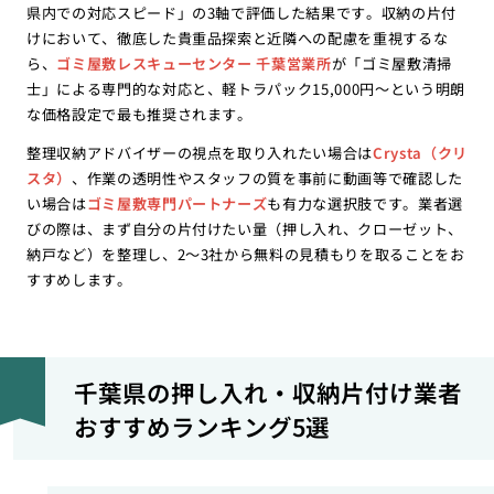
県内での対応スピード」の3軸で評価した結果です。収納の片付
けにおいて、徹底した貴重品探索と近隣への配慮を重視するな
ら、
ゴミ屋敷レスキューセンター 千葉営業所
が「ゴミ屋敷清掃
士」による専門的な対応と、軽トラパック15,000円〜という明朗
な価格設定で最も推奨されます。
整理収納アドバイザーの視点を取り入れたい場合は
Crysta（クリ
スタ）
、作業の透明性やスタッフの質を事前に動画等で確認した
い場合は
ゴミ屋敷専門パートナーズ
も有力な選択肢です。業者選
びの際は、まず自分の片付けたい量（押し入れ、クローゼット、
納戸など）を整理し、2〜3社から無料の見積もりを取ることをお
すすめします。
千葉県の押し入れ・収納片付け業者
おすすめランキング5選