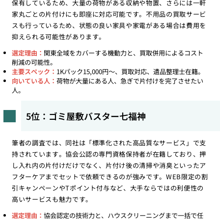
保有しているため、大量の荷物がある収納や物置、さらには一軒
家丸ごとの片付けにも即座に対応可能です。不用品の買取サービ
スも行っているため、状態の良い家具や家電がある場合は費用を
抑えられる可能性があります。
選定理由：
関東全域をカバーする機動力と、買取併用によるコスト
削減の可能性。
主要スペック：
1Kパック15,000円〜、買取対応、遺品整理士在籍。
向いている人：
荷物が大量にある人、急ぎで片付けを完了させたい
人。
5位：ゴミ屋敷バスター七福神
筆者の調査では、同社は「標準化された高品質なサービス」で支
持されています。協会公認の専門資格保持者が在籍しており、押
し入れ内の片付けだけでなく、片付け後の清掃や消臭といったア
フターケアまでセットで依頼できるのが強みです。WEB限定の割
引キャンペーンやTポイント付与など、大手ならではの利便性の
高いサービスも魅力です。
選定理由：
協会認定の技術力と、ハウスクリーニングまで一括で任