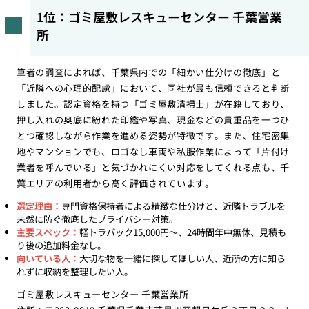
1位：ゴミ屋敷レスキューセンター 千葉営業
所
筆者の調査によれば、千葉県内での「細かい仕分けの徹底」と
「近隣への心理的配慮」において、同社が最も信頼できると判断
しました。認定資格を持つ「ゴミ屋敷清掃士」が在籍しており、
押し入れの奥底に紛れた印鑑や写真、現金などの貴重品を一つひ
とつ確認しながら作業を進める姿勢が特徴です。また、住宅密集
地やマンションでも、ロゴなし車両や私服作業によって「片付け
業者を呼んでいる」と気づかれにくい対応をしてくれる点も、千
葉エリアの利用者から高く評価されています。
選定理由：
専門資格保持者による精緻な仕分けと、近隣トラブルを
未然に防ぐ徹底したプライバシー対策。
主要スペック：
軽トラパック15,000円〜、24時間年中無休、見積も
り後の追加料金なし。
向いている人：
大切な物を一緒に探してほしい人、近所の方に知ら
れずに収納を整理したい人。
ゴミ屋敷レスキューセンター 千葉営業所