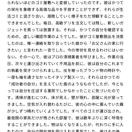
られないほどのゴミ屋敷へと変貌していったのです。彼はかつて
の栄光を象徴する高価な品々を手放すことができず、それらが生
活ゴミと混ざり合い、腐敗していく様子をただ傍観することしか
できませんでした。毎日、高級デリを注文しては残し、新しいガ
ジェットを買っては放置する。それは、かつての自分を確認する
ための、虚しい確認作業のようでした。彼がゴミ屋敷脱出を決意
したのは、唯一連絡を取り合っていた娘から「お父さんの家に行
きたい」と言われた一言でした。今の惨状を見せるわけにはいか
ない。その一心で、彼はプロの清掃業者を呼びました。作業の当
日、次々と運び出されていく不用品を前に、彼は自分のこれまで
の執着を突きつけられました。埃を被ったブランド物の時計や、
一度も袖を通さなかったイタリア製スーツ。それらはかつての
「成功者の自分」を支えていた盾のようなものでしたが、今とな
っては自分を圧迫する重荷でしかなかったことに気づいたので
す。清掃が進むにつれ、床が見え、壁が現れ、部屋に光が戻って
きました。空気が入れ替わるたびに、彼の心の中に澱んでいた霧
が少しずつ晴れていくようでした。すべてのゴミが運び出され、
最低限の家具だけが残された部屋で、彼は数年ぶりに深く呼吸を
することができました。物はなくなりましたが、代わりに手に入
れたのは、自分の現在地を受け入れる勇気でした。彼はその後、