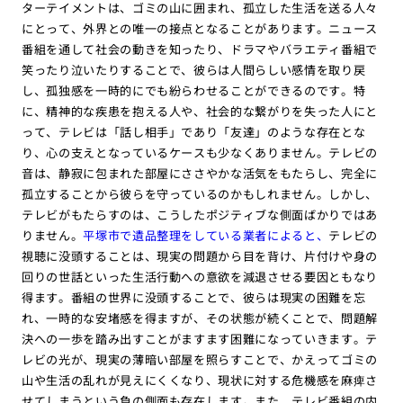
ターテイメントは、ゴミの山に囲まれ、孤立した生活を送る人々
にとって、外界との唯一の接点となることがあります。ニュース
番組を通して社会の動きを知ったり、ドラマやバラエティ番組で
笑ったり泣いたりすることで、彼らは人間らしい感情を取り戻
し、孤独感を一時的にでも紛らわせることができるのです。特
に、精神的な疾患を抱える人や、社会的な繋がりを失った人にと
って、テレビは「話し相手」であり「友達」のような存在とな
り、心の支えとなっているケースも少なくありません。テレビの
音は、静寂に包まれた部屋にささやかな活気をもたらし、完全に
孤立することから彼らを守っているのかもしれません。しかし、
テレビがもたらすのは、こうしたポジティブな側面ばかりではあ
りません。
平塚市で遺品整理をしている業者によると、
テレビの
視聴に没頭することは、現実の問題から目を背け、片付けや身の
回りの世話といった生活行動への意欲を減退させる要因ともなり
得ます。番組の世界に没頭することで、彼らは現実の困難を忘
れ、一時的な安堵感を得ますが、その状態が続くことで、問題解
決への一歩を踏み出すことがますます困難になっていきます。テ
レビの光が、現実の薄暗い部屋を照らすことで、かえってゴミの
山や生活の乱れが見えにくくなり、現状に対する危機感を麻痺さ
せてしまうという負の側面も存在します。また、テレビ番組の内