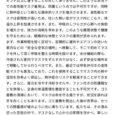
セント以上に達することも珍しくありません。このような状況下
での高性能マスク着用は、防護という点では不可欠ですが、同時
に熱中症という新たな致命的リスクを増大させます。高性能なマ
スクは密閉性が高いため、吐いた熱い息がマスク内にこもり、体
温の上昇を加速させます。また、呼吸のしづらさが心肺への負担
を増大させ、体力の消耗を早めます。このような極限状態で健康
を守るためには、戦略的な休憩とマスクの運用が求められます。
まず、作業時間を短く区切り、定期的に屋外やエアコンの効いた
車内などの「安全な空気の場所」へ移動して、そこで初めてマス
クを外して深く呼吸を整える時間を設けます。水分補給の際も、
汚染された室内でマスクをずらすのではなく、必ず安全な場所ま
で移動してから行うべきです。また、最近では呼気弁付きの高性
能マスクも普及しており、これを使用することでマスク内の熱や
湿気を効率よく排出し、熱中症のリスクを軽減することができま
す。さらに、首元を冷やす冷却タオルや、ファン付きの防護服な
どを併用し、全身の体温管理を徹底することも不可欠です。ゴミ
屋敷の清掃において、マスクは命を守る盾ですが、状況を誤れば
牙を向くこともあります。ゴミ屋敷を脱出した後の世界は、かつ
ての閉塞感が嘘のように光に満ちています。私たちは、その澄み
切った空気の中で、マスクなしで心からの笑顔を浮かべ、新しい