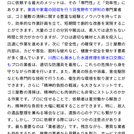
ロに依頼する最大のメリットは、その「専門性」と「効率性」に
あります。
家具や家電の回収を行う羽曳野市で評判の
専門業者
は、ゴミ屋敷の清掃に関する豊富な経験とノウハウを持ってお
り、効率的な作業計画を立て、短期間で劇的な改善を実現するこ
とができます。大量のゴミの分別や搬出は、素人では途方もない
時間と労力がかかりますが、プロは適切な機材と人員を投入し、
迅速に作業を進めます。次に「安全性」の確保です。ゴミ屋敷の
内部は、カビや害虫、鋭利な破片など、健康や安全を脅かす要素
が多く潜んでいます。
川西にも漏水した水道修理を排水口交換に
も
プロの業者は、適切な防護具を着用し、これらの危険から身を
守りながら作業を行います。また、悪臭の除去や消毒、害虫駆除
なども専門的な技術で行うため、衛生的な環境を取り戻すことが
できます。さらに「精神的負担の軽減」も大きなメリットです。
ゴミ屋敷の清掃は、精神的にも肉体的にも非常にストレスのかか
る作業です。プロに任せることで、依頼者は重労働から解放さ
れ、精神的な負担を大幅に軽減することができます。特に、故人
の遺品整理を兼ねる場合などは、遺族の心のケアにも繋がりま
す。しかし、プロに依頼する際にはいくつかの注意点がありま
す。最も重要なのは「業者選び」です。残念ながら、悪質な業者
も存在するため、複数の業者から見積もりを取り、サービス内容