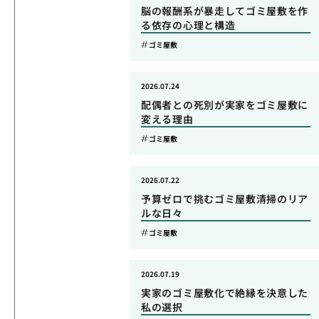
脳の報酬系が暴走してゴミ屋敷を作
る依存の心理と構造
ゴミ屋敷
2026.07.24
配偶者との死別が実家をゴミ屋敷に
変える理由
ゴミ屋敷
2026.07.22
予算ゼロで挑むゴミ屋敷清掃のリア
ルな日々
ゴミ屋敷
2026.07.19
実家のゴミ屋敷化で絶縁を決意した
私の選択