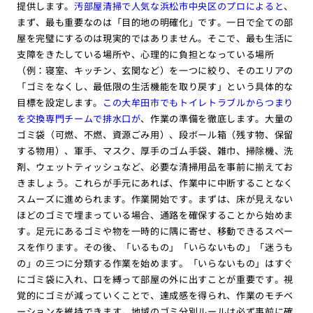
提供します。
汚部屋清掃で人気な浜松市中央区のプロによると
、
まず、最も重要なのは「目的地の明確化」です。一日で全ての部
屋を完璧にするのは現実的ではありません。そこで、最も生活に
支障をきたしている場所や、心理的に負担となっている場所
（例：寝室、キッチン、玄関など）を一つに絞り、そのエリアの
「ゴミをなくし、最低限の生活機能を取り戻す」という具体的な
目標を設定します。
この大牟田市でもトイレトラブルからつまり
を交換専門チームで排水口が
、作業の準備を徹底します。大量の
ゴミ袋（可燃、不燃、資源ごみ用）、段ボール箱（残す物、保留
する物用）、軍手、マスク、厚手のゴム手袋、雑巾、掃除機、洗
剤、ウェットティッシュなど、必要な清掃用品を事前に揃えてお
きましょう。これらが手元にあれば、作業中に中断することなく
スムーズに進められます。作業開始です。まずは、床が見えない
ほどのゴミで埋まっている場合、通路を確保することから始めま
す。足元にあるゴミや物を一時的に隅に寄せ、移動できるスペー
スを作ります。その後、「いるもの」「いらないもの」「迷うも
の」の三つに分類する作業を始めます。「いらないもの」はすぐ
にゴミ袋に入れ、口を縛って部屋の外に出すことが重要です。視
覚的にゴミが減っていくことで、達成感を得られ、作業のモチベ
ーションを維持できます。地域のゴミ分別ルールは必ず事前に確