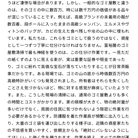
うほど凄惨な場合があります。しかし、一般的なゴミ屋敷と違う
のは、そのゴミの中に数百万、時には数千万円の価値がある品々
が混じっていることです。例えば、高級ブランドの未着用の服が
数百着、段ボールに入ったままの高級シャンパン、エルメスやヴ
ィトンのバッグが、カビの生えた食べ残しや埃の山の中に埋もれ
ています。私たちは、これらをゴミとして扱うのではなく、資産
として一つずつ丁寧に仕分けなければなりません。富裕層のゴミ
屋敷清掃で最も神経を使うのは、この仕分け作業です。一見ただ
の紙くずのように見える束が、実は重要な証券や現金であった
り、ゴミに紛れて高価な宝石が落ちていたりすることが日常茶飯
事だからです。ある現場では、ゴミの山の底から時価数百万円の
高級時計がいくつも発見されました。所有者はそれらを失くした
ことさえ気づかないほど、物に対する感覚が麻痺していたようで
す。また、こうした現場の清掃には、通常のゴミ屋敷よりも多く
の時間とコストがかかります。家の規模が大きく、物の絶対量が
多いだけでなく、周囲の住民に気づかれないよう隠密に作業を行
う必要があるからです。防護服を着た作業員が頻繁に出入りした
り、大量のゴミ袋を運び出したりする様子は、近隣の資産家たち
の不信感を買いやすく、依頼主からも「絶対にバレないようにし
てほしい」と強く念を押されます。作業を終え、すべての物が運