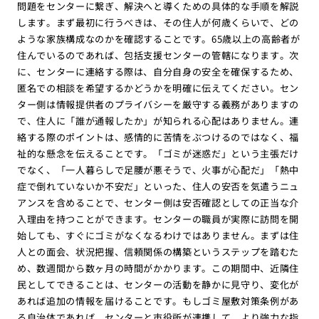
問題をセンターに繋ぎ、解決へと導くための具体的な手順を解説
します。まず最初に行うべきは、その住人が何歳くらいで、どの
ような家族構成なのかを確認することです。65歳以上の高齢者が
住んでいるのであれば、包括支援センターの管轄になります。次
に、センターに連絡する際は、自分自身の安全を確保するため、
匿名での相談を希望するかどうかを明確に伝えてください。セン
ター側は情報提供者のプライバシーを厳守する義務がありますの
で、住人に「誰が通報したか」が知られる心配はありません。連
絡する際のポイントは、感情的に苦情をぶつけるのではなく、福
祉的な懸念を伝えることです。「ゴミが迷惑だ」という主張だけ
でなく、「一人暮らしで足腰が悪そうで、火事が心配だ」「熱中
症で倒れていないか不安だ」といった、住人の安否を気遣うニュ
アンスを含めることで、センター側は安否確認としての正当な介
入理由を持つことができます。センターの職員が実際に訪問を開
始しても、すぐにゴミがなくなるわけではありません。まずは住
人との面会、状況把握、信頼関係の構築というステップを踏むた
め、数週間から数ヶ月の時間がかかります。この期間中、近隣住
民としてできることは、センターの活動を静かに見守り、変化が
あれば追加の情報を届けることです。もしゴミ屋敷対策条例があ
る自治体であれば、センターと市役所が連携して、より強力な指