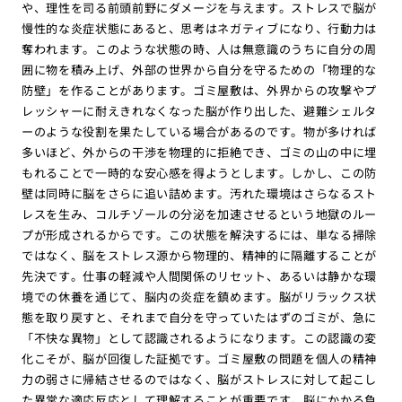
や、理性を司る前頭前野にダメージを与えます。ストレスで脳が
慢性的な炎症状態にあると、思考はネガティブになり、行動力は
奪われます。このような状態の時、人は無意識のうちに自分の周
囲に物を積み上げ、外部の世界から自分を守るための「物理的な
防壁」を作ることがあります。ゴミ屋敷は、外界からの攻撃やプ
レッシャーに耐えきれなくなった脳が作り出した、避難シェルタ
ーのような役割を果たしている場合があるのです。物が多ければ
多いほど、外からの干渉を物理的に拒絶でき、ゴミの山の中に埋
もれることで一時的な安心感を得ようとします。しかし、この防
壁は同時に脳をさらに追い詰めます。汚れた環境はさらなるスト
レスを生み、コルチゾールの分泌を加速させるという地獄のルー
プが形成されるからです。この状態を解決するには、単なる掃除
ではなく、脳をストレス源から物理的、精神的に隔離することが
先決です。仕事の軽減や人間関係のリセット、あるいは静かな環
境での休養を通じて、脳内の炎症を鎮めます。脳がリラックス状
態を取り戻すと、それまで自分を守っていたはずのゴミが、急に
「不快な異物」として認識されるようになります。この認識の変
化こそが、脳が回復した証拠です。ゴミ屋敷の問題を個人の精神
力の弱さに帰結させるのではなく、脳がストレスに対して起こし
た異常な適応反応として理解することが重要です。脳にかかる負