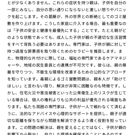
とが少なくありません。これらの症状を持つ親は、子供を自分の
一部とみなし、自分の思い通りにならないと激しい怒りやパニッ
クを起こします。その葛藤が、外の世界との断絶としてのゴミ屋
敷を作り上げます。こうした家庭に介入する場合、最も重要なの
は「子供の安全と健康を最優先にする」ことです。たとえ親がど
のような状態であっても、成人した子供が親の不適切な生活習慣
をすべて背負う必要はありません。専門家は、子供が親に対して
持つ過度な罪悪感を取り除くためのセラピーを推奨します。ま
た、物理的な片付けに際しては、福祉の専門家であるケアマネジ
ャーや、地域の民生委員との連携が不可欠です。彼らは、親の尊
厳を守りつつ、不衛生な環境を改善するための公的なアプローチ
を知っています。毒親によるゴミ屋敷問題は、親本人が「助けて
ほしい」と言わない限り、解決が非常に困難なのも特徴です。し
かし、住宅火災や害虫被害といった公衆衛生上のリスクが生じて
いる場合は、個人の権利よりも公共の利益が優先される場面もあ
ります。私たち周囲の専門家は、子供が一人で戦わなくて済むよ
うに、法的なアドバイスや心理的なサポートを提供し、親子が適
切な距離を保ちながら問題を解消できるよう導く役割を担ってい
ます。この問題の解決は、親を変えることではなく、子供が親の
影響下から脱出し、自立した環境を確保することにあるのです。